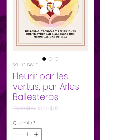
SKU : LF-FAV-E
Fleurir par les
vertus, par Arles
Ballesteros
Prix
Prix
 14,99 $US 
13,99 $US
original
promotionnel
Quantité
*