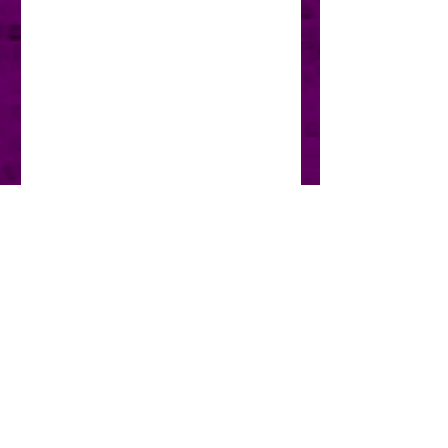
partage des histoires, des
techniques et des réflexions qui
vous aideront à faire prospérer
votre vie ; à travers la culture des
vertus, qui se traduira par une vie
pleine d&#39;amour, de bonheur
et de paix intérieure qui se
reflétera sur votre extérieur. Vous
serez en mesure de reconnaître
les vertus des autres, vous
apprécierez ainsi les gens qui
vous entourent et vous ferez de
nombreux amis.
Vous pourrez utiliser les
techniques, analyser les
réflexions et vous voir dans ces
histoires, que l&#39;auteur a