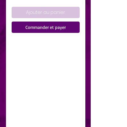
Ajouter au panier
Commander et payer
&quot;Histoires, techniques et
réflexions qui vous aideront à
atteindre une meilleure qualité de
vie. &quot;
Les vertus sont l&#39;héritage
moral de l&#39;homme et par
leur pratique nous atteignons la
vraie sagesse et reconstruisons
positivement nos vies et celles
des êtres qui nous entourent.
Dans ce livre, Arles Ballesteros