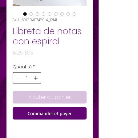
SKU : 681C0AE748014_12141
Libreta de notas
con espiral
Prix
14,25 $US
Quantité
*
Ajouter au panier
Commander et payer
Un cuaderno de calidad te 