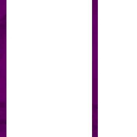
puede ayudar a motivarte para 
tomar notas, apuntar ideas o 
crear una lista de futuros 
sueños. ¡Este cuaderno de 
anillas personalizado será el 
compañero perfecto cuando 
quieras plasmar en papel tus 
pensamientos!
• Tapas de cartón con 
revestimiento suave
• Encuadernado de anillas
• 100 páginas con puntos
• Dimensiones para gestión en 
EEUU: 13 × 21 cm (5,5" × 8,5")
• Dimensiones para gestión en 
la UE: 14,5 × 21 cm (5,7" × 8,5")
• Producto base fabricado en 
EEUU y Suecia