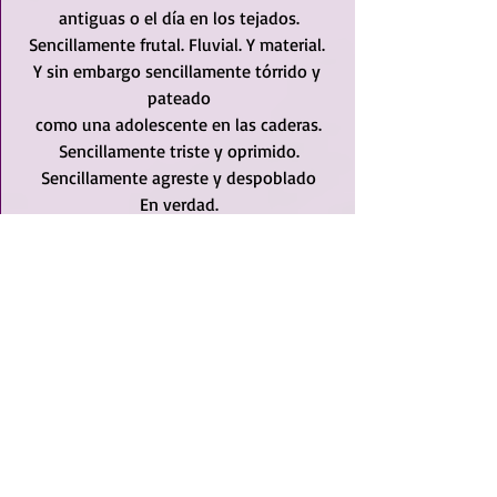
antiguas o el día en los tejados.
Sencillamente frutal. Fluvial. Y material. 
Y sin embargo sencillamente tórrido y 
pateado
como una adolescente en las caderas.
Sencillamente triste y oprimido.
Sencillamente agreste y despoblado
En verdad.
Con tres millones suma de la vida
y entre tanto cuatro cordilleras 
cardinales
y una inmensa bahía y otra inmensa 
bahía,
tres penínsulas con islas adyacentes
y un asombro de ríos verticales
y tierra bajo los árboles y tierra
bajo los ríos y en la falda del monte