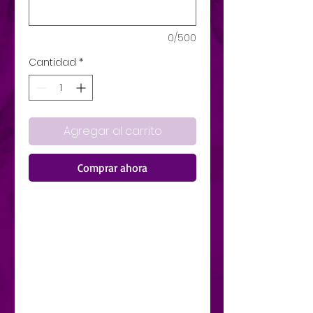
0/500
Cantidad
*
Agregar al carrito
Comprar ahora
Versos en Matices es una
compilación de poemas, unidos
por el concurso de su propia
diversidad, los que debido a las
diferentes tonalidades
subscritas en la vida misma se
plasman de forma que abarcan