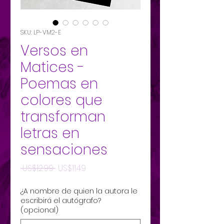
SKU: LP-VM2-E
Versos en
Matices -
Poemas en
colores que
transforman
letras en
sensaciones
Precio
Precio
 US$12.99 
US$11.49
de
¿A nombre de quien la autora le
oferta
escribirá el autógrafo?
(opcional)