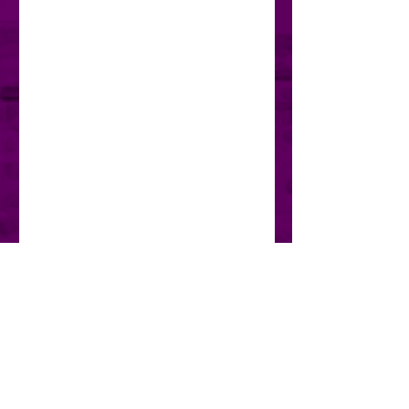
cada una de ellas, con un
carácter propio, con estilo y con
una cualidad peculiar y especial
que se distingue por sus
matices, los que transforman
letras en sensaciones.
Esta colección de poemas
colorativos es una luz que se
descompone en rayos cada
uno con un matiz diferente en
vías de reflejar en otros, ya sea
por armonía o contraste la
combinación perfecta de
sensaciones, música, pasiones,
recuerdos y sentimientos.
Espero con cada verso producir