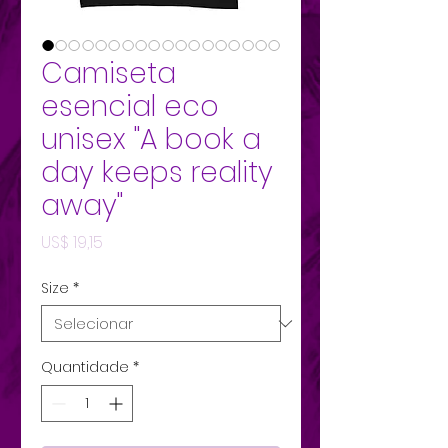
Camiseta
esencial eco
unisex "A book a
day keeps reality
away"
Preço
US$ 19,15
Size
*
Quantidade
*