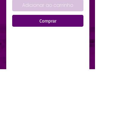
Adicionar ao carrinho
Comprar
Hazte con un una camiseta 
imprescindible y sostenible 
como esta camiseta unisex 
hecha de materiales 100% 
reciclados. Su tejido ligero y su 
corte atemporal hacen de esta 
prenda un básico para los días 
más cálidos.
• 65% poliéster reciclado, 35% 
algodón reciclado Airlume 
peinado e hilado en anillos
• Peso del tejido: 142 g/m² (4,2 
oz/yd²)