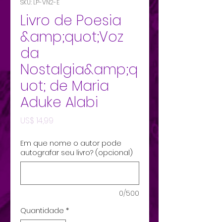
SKU: LP-VN2-E
Livro de Poesia
&amp;quot;Voz
da
Nostalgia&amp;q
uot; de Maria
Aduke Alabi
Preço
US$ 14,99
Em que nome o autor pode
autografar seu livro? (opcional)
0/500
Quantidade
*