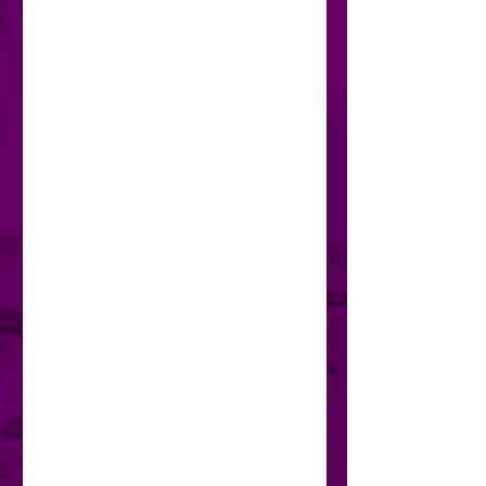
rosto desconhecido.
Em cada um desses poemas
eu me encontro, porque cada
um fez parte do meu ser em
algum momento da minha vida
e em algum momento da
minha vida eles foram minha
vida naquele momento.
Quero com este trabalho
remover os sentimentos mais
ocultos e dar-lhes vida, fazendo-
os sentir a eternidade do
momento, deixando as luzes de
cada verso parecerem
vibrantes, quase cegantes,
expostas no papel, talvez
tímidas e com medo de que os