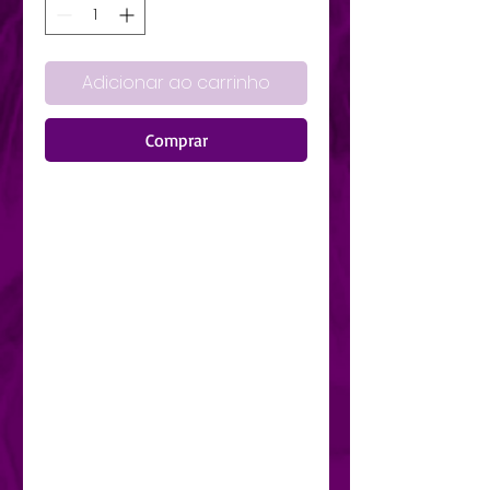
Adicionar ao carrinho
Comprar
Esta obra é a essência
nostálgica que brota do canto
da minha existência, as que
apresento em versos que talvez
muitos olhos leiam e quando o
fizerem não verão, mas minha
voz gritará embora não se ouça,
talvez porque eu seja a simples
lágrima que começa a
caminhar cegamente e no
escuro os caminhos de um