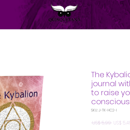
The Kybali
journal wit
to raise y
conscious
SKU: J-TK-HC2-I
Preço
 US$ 5,99 
US$ 5,4
normal