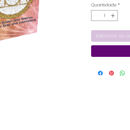
Quantidade
*
Adicionar ao c
tual com 120 páginas que contém
m ajudar os indivíduos a elevar sua
branco para fazer anotações. A
e máximas, axiomas, preceitos e
ofia Hermética do Antigo Egito e da
Três Iniciados que contém os sete
ha o conhecimento do Mestre Hermes
 pode ser uma ótima ferramenta para