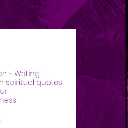
on - Writing
h spiritual quotes
our
ness
Preço
9
promocional