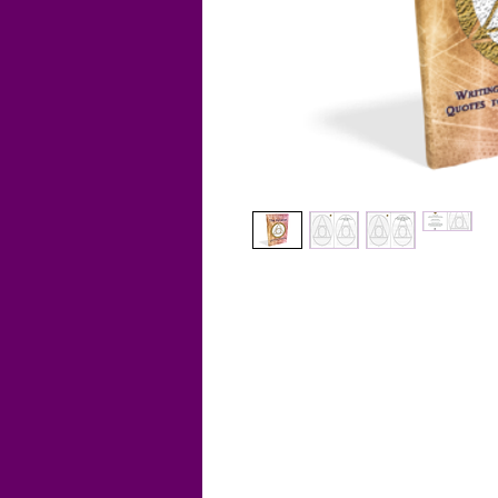
O Kybalion é um diário espiri
citações espirituais que pode
consciência. Com páginas em 
revista possui uma coleção d
citações do Caibalion, a Filos
Grécia, baseado no livro dos 
Princípios Herméticos. Obten
Trimegisto em um diário que