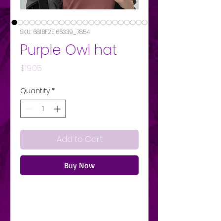
SKU: 681BF2E166339_7854
Purple Owl hat
Price
$19.05
Quantity
*
Add to Cart
Buy Now
Nuestros padres no son los 
únicos que pueden llevar esta 
gorra. Cuenta con corona baja, 