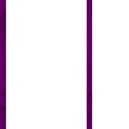
cierre ajustable y visera curva.
• 100% sarga de algodón
• El tono Green Camo es 35% 
sarga de algodón, 65% poliéster
• Sin estructura, 6 paneles, 
corona baja
• 6 ojales bordados
• Corona de 3 ⅛”
• Cierre ajustable con hebilla 
envejecida
• Producto base procedente de 
Vietnam o Bangladés
Restricciones de edad:Para 
adultos
Garantía de la UE:2 años
Otra información de 
cumplimiento:Cumple los 
requisitos de plomo, bisfenoles y 